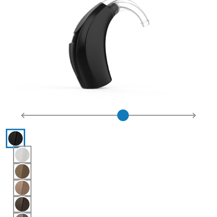
Hearing aid color selections
Negro
Blanco brillante con Plata
Bronce
Champán
Café expreso