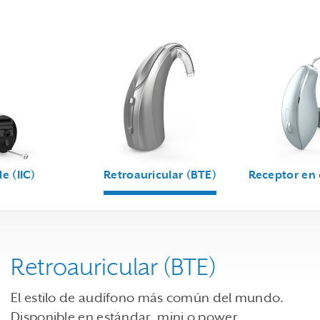
Use the previous, next and dot buttons to navigate through
le (IIC)
Retroauricular (BTE)
Receptor en e
Retroauricular (BTE)
El estilo de audífono más común del mundo.
Disponible en estándar, mini o power.