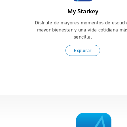
My Starkey
Disfrute de mayores momentos de escuch
mayor bienestar y una vida cotidiana má
sencilla.
Explorar
Use the previous, next and dot buttons t