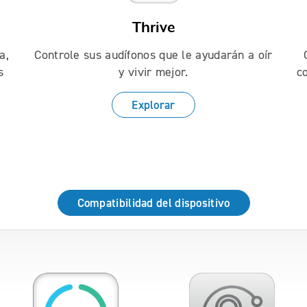
Thrive
a,
Controle sus audífonos que le ayudarán a oír
s
y vivir mejor.
c
Explorar
Compatibilidad del dispositivo
o navigate through the app slides.