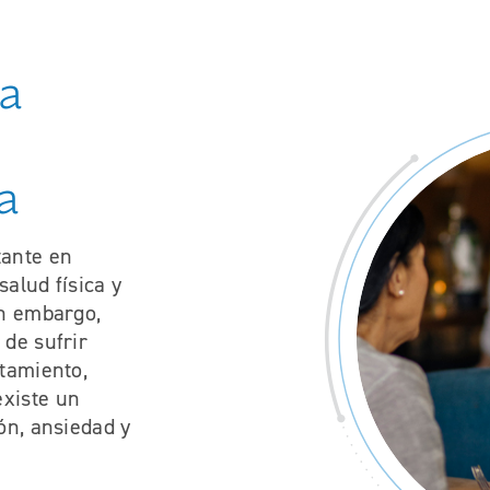
va
a
tante en
alud física y
in embargo,
 de sufrir
atamiento,
xiste un
ón, ansiedad y