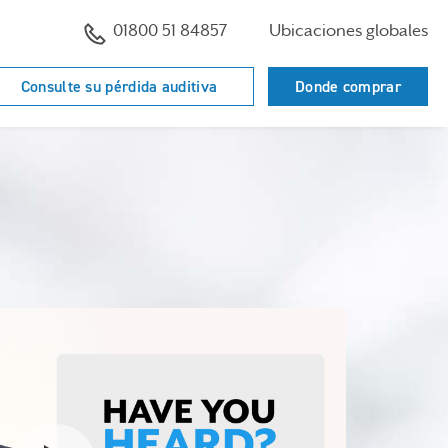
01800 51 84857
Ubicaciones globales
Consulte su pérdida auditiva
Donde comprar
Watch the video