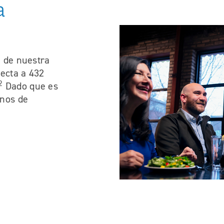
a
n de nuestra
fecta a 432
2
Dado que es
gnos de