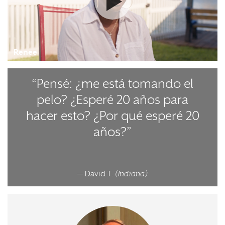
Renee
“Pensé: ¿me está tomando el
pelo? ¿Esperé 20 años para
hacer esto? ¿Por qué esperé 20
años?”
— David T.
(Indiana)