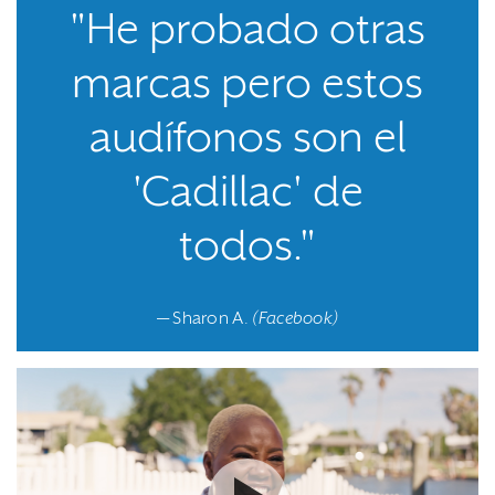
"He probado otras
marcas pero estos
audífonos son el
'Cadillac' de
todos."
— Sharon A.
(Facebook)
Watch the video