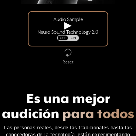
Audio Sample
Toggle Audio
Neuro Sound Technology 2.0
OFF
ON
Toggle DNN
Reset
Reset Demo
Es una mejor
audición
para todos
Las personas reales, desde las tradicionales hasta las
conocedoras de la tecnología, están experimentando