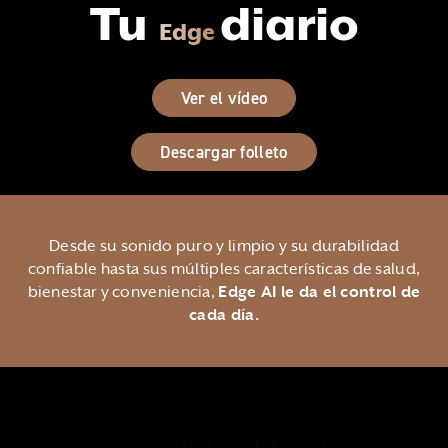
Tu
diario
Edge
Ver el vídeo
Descargar folleto
Desde su sonido puro y limpio y su durabilidad
confiable hasta sus múltiples características de salud,
bienestar y conveniencia,
Edge AI le da el control de
cada día.