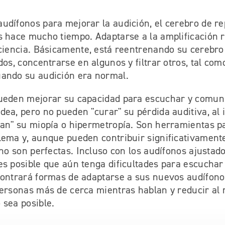
udífonos para mejorar la audición, el cerebro de re
s hace mucho tiempo. Adaptarse a la amplificación 
aciencia. Básicamente, está reentrenando su cerebro
dos, concentrarse en algunos y filtrar otros, tal com
ando su audición era normal.
ueden mejorar su capacidad para escuchar y comuni
ea, pero no pueden "curar" su pérdida auditiva, al 
ran" su miopía o hipermetropía. Son herramientas p
lema y, aunque pueden contribuir significativamente
 no son perfectas. Incluso con los audífonos ajustad
es posible que aún tenga dificultades para escuchar
contrará formas de adaptarse a sus nuevos audífonos
personas más de cerca mientras hablan y reducir al 
 sea posible.