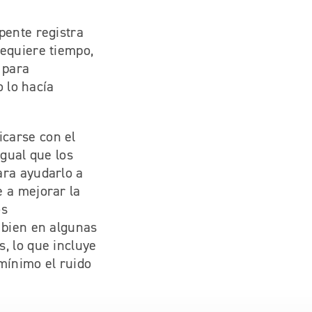
pente registra
requiere tiempo,
 para
o lo hacía
carse con el
igual que los
ara ayudarlo a
 a mejorar la
os
 bien en algunas
, lo que incluye
mínimo el ruido