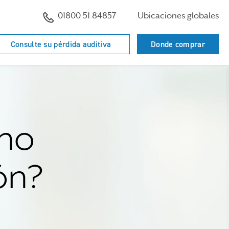
01800 51 84857
Ubicaciones globales
Consulte su pérdida auditiva
Donde comprar
ono
ón?