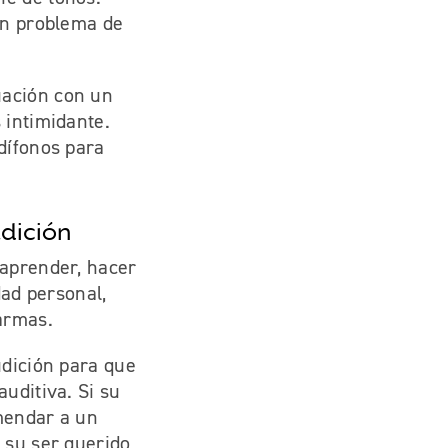
 un problema de
uación con un
 intimidante.
dífonos para
udición
 aprender, hacer
dad personal,
armas.
udición para que
uditiva. Si su
mendar a un
 su ser querido