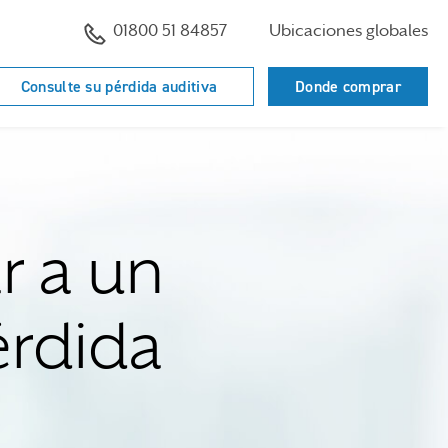
01800 51 84857
Ubicaciones globales
Consulte su pérdida auditiva
Donde comprar
 a un
érdida