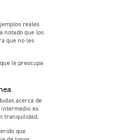
jemplos reales
a notado que los
ra que no les
 que le preocupa
ínea
 dudas acerca de
o intermedio es
n tranquilidad.
uerido que
ie de tonos.