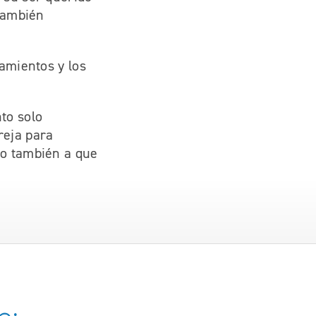
 también
tamientos y los
to solo
reja para
no también a que