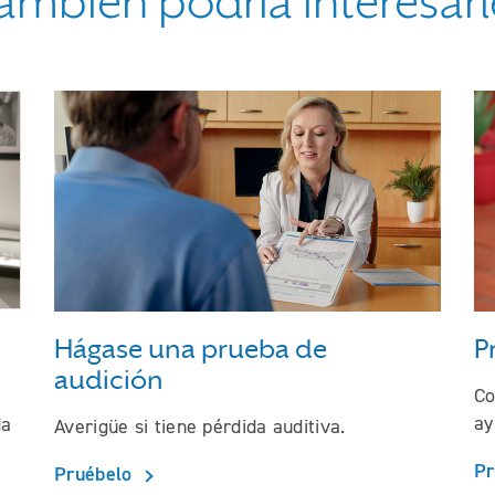
ambién podría interesarl
on su ser querido sobre la pérdida auditiva
Hágase una prueba de
P
audición
Co
ay
da
Averigüe si tiene pérdida auditiva.
P
Pruébelo