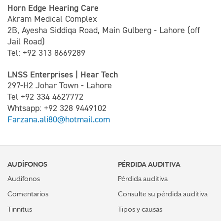
Horn Edge Hearing Care
Akram Medical Complex
2B, Ayesha Siddiqa Road, Main Gulberg - Lahore (off
Jail Road)
Tel: +92 313 8669289
LNSS Enterprises | Hear Tech
297-H2 Johar Town - Lahore
Tel +92 334 4627772
Whtsapp: +92 328 9449102
Farzana.ali80@hotmail.com
AUDÍFONOS
PÉRDIDA AUDITIVA
Audifonos
Pérdida auditiva
Comentarios
Consulte su pérdida auditiva
Tinnitus
Tipos y causas