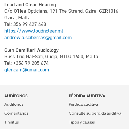
Loud and Clear Hearing
C/o O'Hea Opticians, 191 The Strand, Gzira, GZR1016
Gzira, Malta
Tel: 356 99 427 448
https://www.loudnclear.mt
andrew.a.sciberras@gmail.com
Glen Camilleri Audiology
Bliss Triq Hal-Safi, Gudja, GTDJ 1650, Malta
Tel: +356 79 205 674
glencam@gmail.com
AUDÍFONOS
PÉRDIDA AUDITIVA
Audifonos
Pérdida auditiva
Comentarios
Consulte su pérdida auditiva
Tinnitus
Tipos y causas