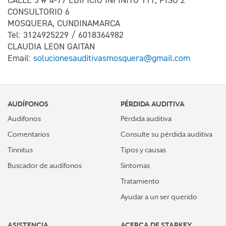
CALLE 3 # 4-77 EDIFICIO INFINITO 111, PISO 2
CONSULTORIO 6
MOSQUERA, CUNDINAMARCA
Tel: 3124925229 / 6018364982
CLAUDIA LEON GAITAN
Email:
solucionesauditivasmosquera@gmail.com
AUDÍFONOS
PÉRDIDA AUDITIVA
Audifonos
Pérdida auditiva
Comentarios
Consulte su pérdida auditiva
Tinnitus
Tipos y causas
Buscador de audífonos
Sintomas
Tratamiento
Ayudar a un ser querido
ASISTENCIA
ACERCA DE STARKEY