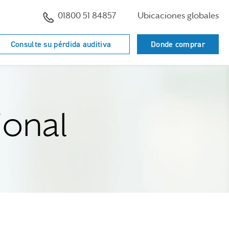
01800 51 84857
Ubicaciones globales
Consulte su pérdida auditiva
Donde comprar
ional