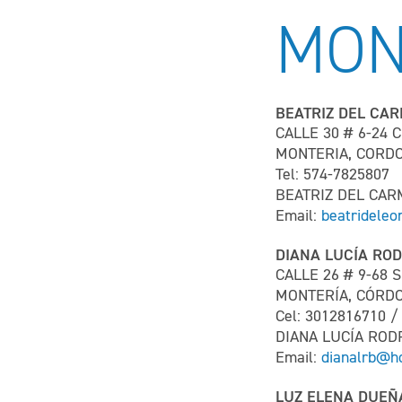
MON
BEATRIZ DEL CA
CALLE 30 # 6-24
MONTERIA, CORD
Tel: 574-7825807
BEATRIZ DEL CAR
Email:
beatridele
DIANA LUCÍA RO
CALLE 26 # 9-68 
MONTERÍA, CÓRD
Cel: 3012816710 /
DIANA LUCÍA RO
Email:
dianalrb@h
LUZ ELENA DUEÑ