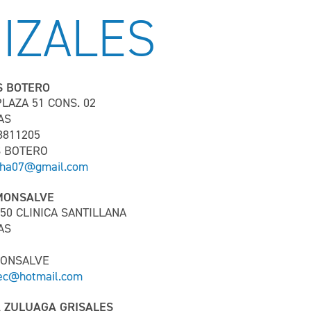
IZALES
S BOTERO
LAZA 51 CONS. 02
DAS
8811205
S BOTERO
rtha07@gmail.com
MONSALVE
50 CLINICA SANTILLANA
DAS
MONSALVE
ec@hotmail.com
 ZULUAGA GRISALES