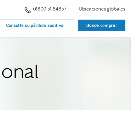
01800 51 84857
Ubicaciones globales
Consulte su pérdida auditiva
Donde comprar
ional